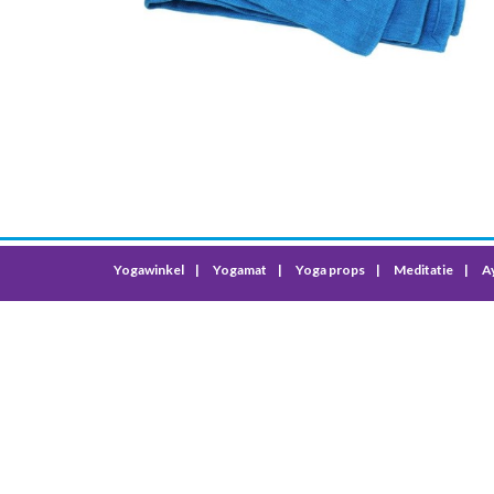
Yogawinkel
Yogamat
Yoga props
Meditatie
A