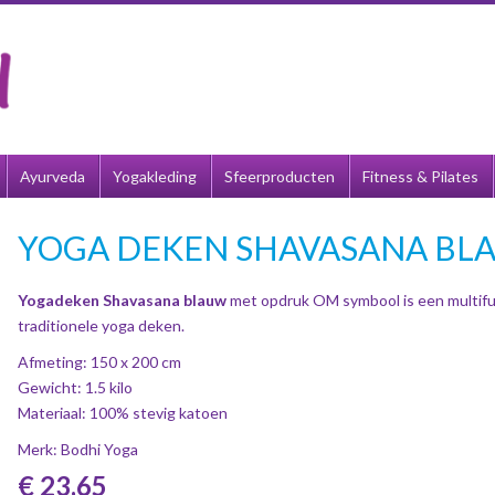
Ayurveda
Yogakleding
Sfeerproducten
Fitness & Pilates
YOGA DEKEN SHAVASANA BL
Yogadeken Shavasana blauw
met opdruk OM symbool is een multifu
traditionele yoga deken.
Afmeting: 150 x 200 cm
Gewicht: 1.5 kilo
Materiaal: 100% stevig katoen
Merk: Bodhi Yoga
€ 23,65