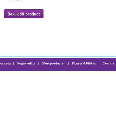
Bekijk dit product
yurveda
Yogakleding
Sfeerproducten
Fitness & Pilates
Overige