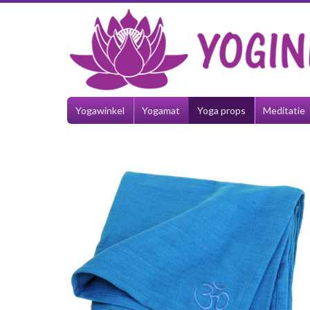
Yogawinkel
Yogamat
Yoga props
Meditatie