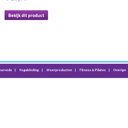
Bekijk dit product
yurveda
Yogakleding
Sfeerproducten
Fitness & Pilates
Overige