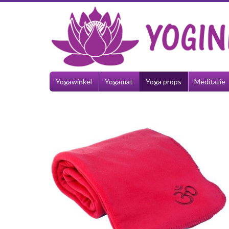
Yogawinkel
Yogamat
Yoga props
Meditatie