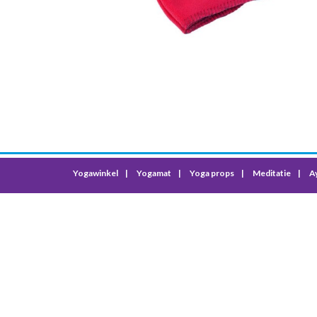
Yogawinkel
Yogamat
Yoga props
Meditatie
A