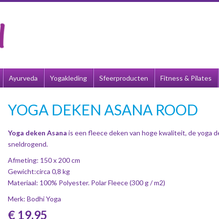
Ayurveda
Yogakleding
Sfeerproducten
Fitness & Pilates
YOGA DEKEN ASANA ROOD
Yoga deken Asana
is een fleece deken van hoge kwaliteit, de yoga d
sneldrogend.
Afmeting: 150 x 200 cm
Gewicht:circa 0,8 kg
Materiaal: 100% Polyester. Polar Fleece (300 g / m2)
Merk: Bodhi Yoga
€ 19,95